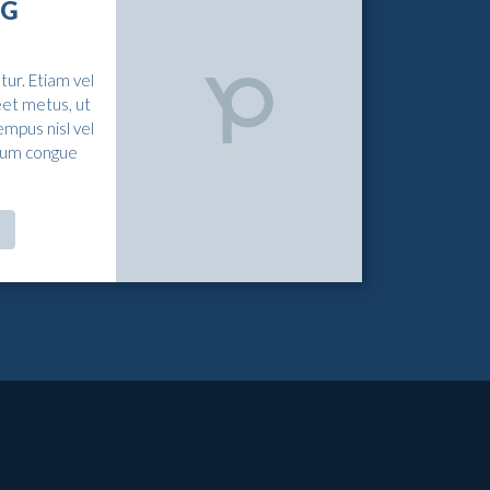
NG
ur. Etiam vel
eet metus, ut
empus nisl vel
dum congue