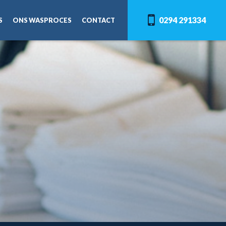
0294 291334
S
ONS WASPROCES
CONTACT