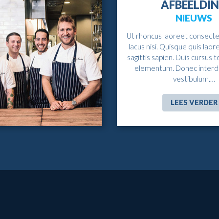
AFBEELDI
NIEUWS
Ut rhoncus laoreet consectet
lacus nisi. Quisque quis laor
sagittis sapien. Duis cursus t
elementum. Donec inter
vestibulum.…
LEES VERDER