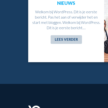
NIEUWS
Welkom bij WordPress. Dit is je eerste
bericht. Pas het aan of verwijder het en
start met bloggen. Welkom bij WordPress.
Dit is je eerste bericht.…
LEES VERDER