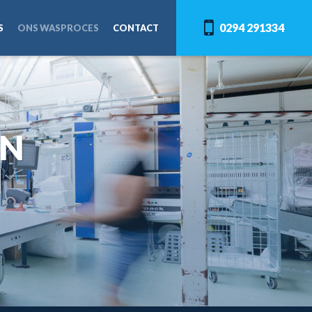
0294 291334
S
ONS WASPROCES
CONTACT
EN
N