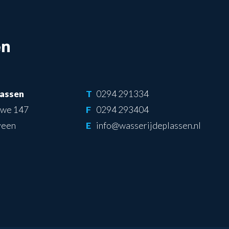
lassen
T
0294 291334
uwe 147
F
0294 293404
veen
E
info@wasserijdeplassen.nl