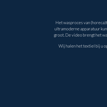
Het wasproces van (horeca)t
ultramoderne apparatuur kunn
groot. De video brengt het wa
Wij halen het textiel bij u